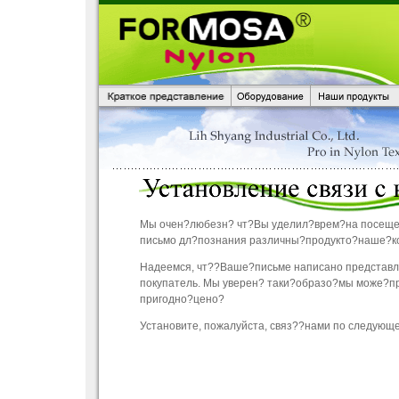
Мы очен?любезн? чт?Вы уделил?врем?на посеще
письмо дл?познания различны?продукто?наше?к
Надеемся, чт??Ваше?письме написано представл
покупатель. Мы уверен? таки?образо?мы може?п
пригодно?цено?
Установите, пожалуйста, связ??нами по следующе