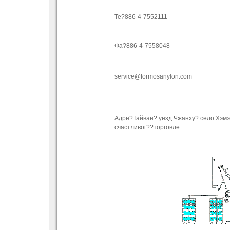
Те?886-4-7552111
Фа?886-4-7558048
service@formosanylon.com
Адре?Тайван? уезд Чжанху? село Хэмэ
счастливог??торговле.